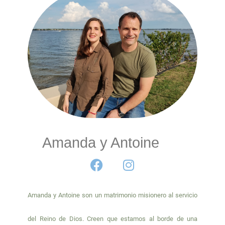
Amanda y Antoine
F
I
a
n
c
s
e
t
Amanda y Antoine son un matrimonio misionero al servicio
b
a
o
g
del Reino de Dios. Creen que estamos al borde de una